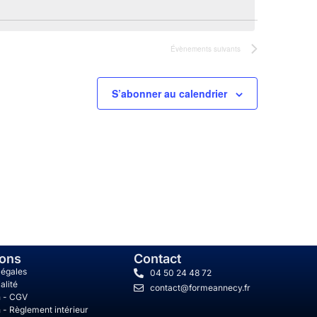
i
o
n
Évènements
suivants
d
e
S’abonner au calendrier
v
u
e
s
É
v
è
n
e
m
ions
Contact
e
légales
04 50 24 48 72
alité
n
contact@formeannecy.fr
n - CGV
t
 - Règlement intérieur