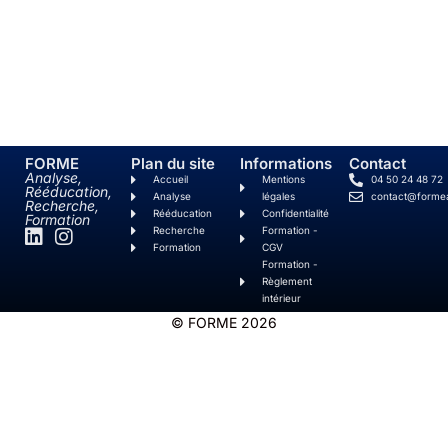
FORME
Plan du site
Informations
Contact
Analyse,
Accueil
Mentions
04 50 24 48 72
Rééducation,
Analyse
légales
contact@forme
Recherche,
Rééducation
Confidentialité
Formation
Recherche
Formation -
Formation
CGV
Formation -
Règlement
intérieur
© FORME 2026