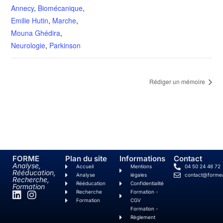
Annecy
,
Biomécanique
,
Emilie Hutin
,
Marche
,
Mouna Ghédira
,
Neurologie
,
Parkinson
Rédiger un mémoire
FORME
Plan du site
Informations
Contact
Analyse,
Accueil
Mentions
04 50 24 48 72
Rééducation,
Analyse
légales
contact@forme
Recherche,
Rééducation
Confidentialité
Formation
Recherche
Formation -
Formation
CGV
Formation -
Règlement