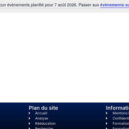
cun évènements planifié pour 7 août 2026. Passer aux
évènements s
N
o
t
i
c
e
Plan du site
Informat
Accueil
Mentions 
Analyse
Confidenti
Rééducation
Formatio
Recherche
Formation