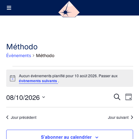
Méthodo
Évènements
Méthodo
Aucun évènements planifié pour 10 août 2026. Passer aux
N
évènements suivants
.
o
t
08/10/2026
i
R
N
R
J
c
e
a
e
e
o
S
c
v
u
c
é
h
Jour précédent
Jour suivant
r
i
e
h
l
g
r
e
e
c
a
S’abonner au calendrier