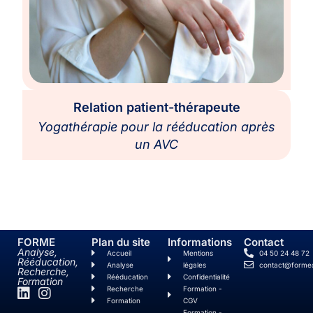
Relation patient-thérapeute
Yogathérapie pour la rééducation après
un AVC
FORME
Plan du site
Informations
Contact
Analyse,
Accueil
Mentions
04 50 24 48 72
Rééducation,
Analyse
légales
contact@forme
Recherche,
Rééducation
Confidentialité
Formation
Recherche
Formation -
Formation
CGV
Formation -